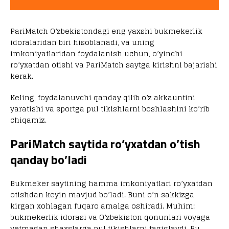
PariMatch O’zbekistondagi eng yaxshi bukmekerlik
idoralaridan biri hisoblanadi, va uning
imkoniyatlaridan foydalanish uchun, o’yinchi
ro’yxatdan otishi va PariMatch saytga kirishni bajarishi
kerak.
Keling, foydalanuvchi qanday qilib o’z akkauntini
yaratishi va sportga pul tikishlarni boshlashini ko’rib
chiqamiz.
PariMatch saytida ro’yxatdan o’tish
qanday bo’ladi
Bukmeker saytining hamma imkoniyatlari ro’yxatdan
otishdan keyin mavjud bo’ladi. Buni o’n sakkizga
kirgan xohlagan fuqaro amalga oshiradi. Muhim:
bukmekerlik idorasi va O’zbekiston qonunlari voyaga
yetmagan shaxslarga pul tikishlarni taqiqlaydi. Bu