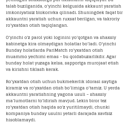
talab buzilganida, o’yinchi kelgusida akkaunt yaratish
imkoniyatisiz blokorivka qilinadi. Shuningdek faqat bir
akkauntni yaratish uchun ruxsat berilgan, va takroriy
ro’yxatdan otish taqiqlangan.
O’yinchi o’z parol yoki loginini yo’qotgan va shaxsiy
kabinetga kira olmaydigan holatlar bo’ladi. O’yinchi
Bunday holatlarda PariMatch ro’yxatdan otish
muammo yechimi emas – bu qoidabuzarlikdir. Agar
bunday holat yuzaga kelsa, sapportga murojaat etish
va kirishni tiklash kerak.
Ro’yxatdan otish uchun bukmekerlik idorasi saytiga
kiramiz va ro’yxatdan otish bo’limiga o’tamiz. U yerda
akkauntni yaratishning yagona usuli – shaxsiy
ma’lumotlarni to’ldirish mavjud. Lekin biror tez
ro’yxatdan otish haqida so’z yuritilmaydi, chunki
kompaniya bunday usulni yetarli darajada xavfsiz
hisoblamaydi.