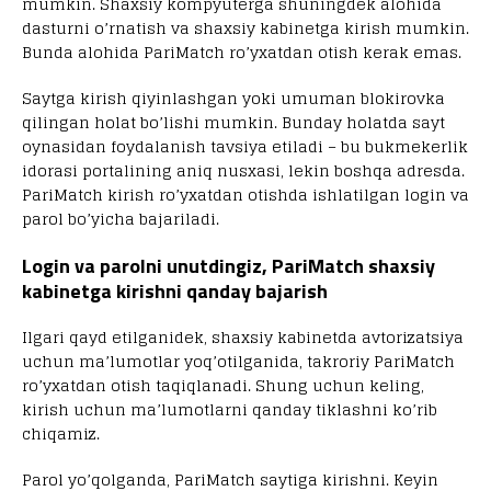
mumkin. Shaxsiy kompyuterga shuningdek alohida
dasturni o’rnatish va shaxsiy kabinetga kirish mumkin.
Bunda alohida PariMatch ro’yxatdan otish kerak emas.
Saytga kirish qiyinlashgan yoki umuman blokirovka
qilingan holat bo’lishi mumkin. Bunday holatda sayt
oynasidan foydalanish tavsiya etiladi – bu bukmekerlik
idorasi portalining aniq nusxasi, lekin boshqa adresda.
PariMatch kirish ro’yxatdan otishda ishlatilgan login va
parol bo’yicha bajariladi.
Login va parolni unutdingiz, PariMatch shaxsiy
kabinetga kirishni qanday bajarish
Ilgari qayd etilganidek, shaxsiy kabinetda avtorizatsiya
uchun ma’lumotlar yoq’otilganida, takroriy PariMatch
ro’yxatdan otish taqiqlanadi. Shung uchun keling,
kirish uchun ma’lumotlarni qanday tiklashni ko’rib
chiqamiz.
Parol yo’qolganda, PariMatch saytiga kirishni. Keyin