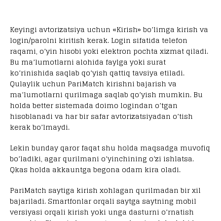
Keyingi avtorizatsiya uchun «Kirish» bo’limga kirish va
login/parolni kiritish kerak. Login sifatida telefon
raqami, o’yin hisobi yoki elektron pochta xizmat qiladi.
Bu ma’lumotlarni alohida faylga yoki surat
ko’rinishida saqlab qo’yish qattiq tavsiya etiladi.
Qulaylik uchun PariMatch kirishni bajarish va
ma’lumotlarni qurilmaga saqlab qo’yish mumkin. Bu
holda better sistemada doimo logindan o’tgan
hisoblanadi va har bir safar avtorizatsiyadan o’tish
kerak bo’lmaydi.
Lekin bunday qaror faqat shu holda maqsadga muvofiq
bo’ladiki, agar qurilmani o’yinchining o’zi ishlatsa.
Qkas holda akkauntga begona odam kira oladi.
PariMatch saytiga kirish xohlagan qurilmadan bir xil
bajariladi. Smartfonlar orqali saytga saytning mobil
versiyasi orqali kirish yoki unga dasturni o’rnatish