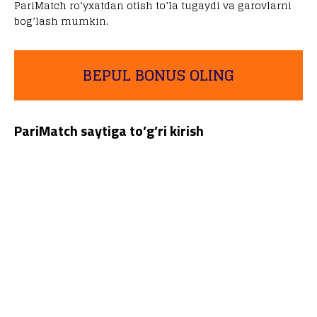
PariMatch ro’yxatdan otish to’la tugaydi va garovlarni
bog’lash mumkin.
BEPUL BONUS OLING
PariMatch saytiga to’g’ri kirish