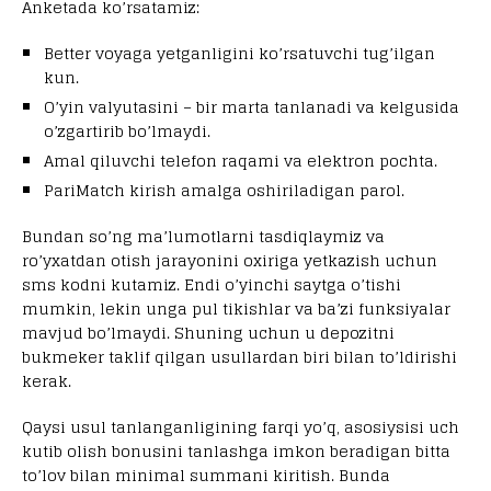
Anketada ko’rsatamiz:
Better voyaga yetganligini ko’rsatuvchi tug’ilgan
kun.
O’yin valyutasini – bir marta tanlanadi va kelgusida
o’zgartirib bo’lmaydi.
Amal qiluvchi telefon raqami va elektron pochta.
PariMatch kirish amalga oshiriladigan parol.
Bundan so’ng ma’lumotlarni tasdiqlaymiz va
ro’yxatdan otish jarayonini oxiriga yetkazish uchun
sms kodni kutamiz. Endi o’yinchi saytga o’tishi
mumkin, lekin unga pul tikishlar va ba’zi funksiyalar
mavjud bo’lmaydi. Shuning uchun u depozitni
bukmeker taklif qilgan usullardan biri bilan to’ldirishi
kerak.
Qaysi usul tanlanganligining farqi yo’q, asosiysisi uch
kutib olish bonusini tanlashga imkon beradigan bitta
to’lov bilan minimal summani kiritish. Bunda