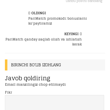
Ushbu postni baholang
OLDINGI
PariMatch promokodi: bonuslarni
ko’paytiramiz
KEYINGI
PariMatch qanday saqlab olish va ishlatish
kerak
BIRINCHI BO'LIB IZOHLANG
Javob qoldiring
Email manzilingiz chop etilmaydi
Fikr