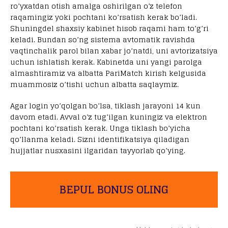
ro’yxatdan otish amalga oshirilgan o’z telefon
raqamingiz yoki pochtani ko’rsatish kerak bo’ladi.
Shuningdel shaxsiy kabinet hisob raqami ham to’g’ri
keladi. Bundan so’ng sistema avtomatik ravishda
vaqtinchalik parol bilan xabar jo’natdi, uni avtorizatsiya
uchun ishlatish kerak. Kabinetda uni yangi parolga
almashtiramiz va albatta PariMatch kirish kelgusida
muammosiz o’tishi uchun albatta saqlaymiz.
Agar login yo’qolgan bo’lsa, tiklash jarayoni 14 kun
davom etadi. Avval o’z tug’ilgan kuningiz va elektron
pochtani ko’rsatish kerak. Unga tiklash bo’yicha
qo’llanma keladi. Sizni identifikatsiya qiladigan
hujjatlar nusxasini ilgaridan tayyorlab qo’ying.
BEPUL BONUS OLING